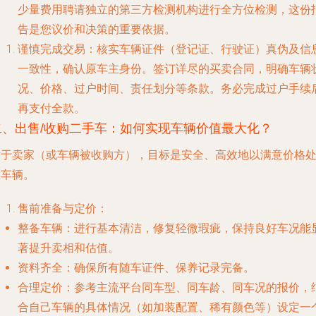
少量费用聘请独立的第三方检测机构进行全方位检测，这份
告是您议价和决策的重要依据。
谨慎完成交易
：核实车辆证件（登记证、行驶证）真伪及信
一致性，确认原车主身份。签订详尽的买卖合同，明确车辆
况、价格、过户时间、责任划分等条款。务必完成过户手续
再支付全款。
二、出售/收购二手车：如何实现车辆价值最大化？
对于卖家（或车辆被收购方），目标是安全、高效地以满意价格
置车辆。
售前准备与定价
：
整备车辆
：进行基本清洁，修复轻微瑕疵，保持良好车况能
著提升卖相和估值。
资料齐全
：确保所有随车证件、保养记录完备。
合理定价
：参考主流平台同车型、同车龄、同车况的报价，
合自己车辆的具体情况（如加装配置、稀有颜色等）设定一