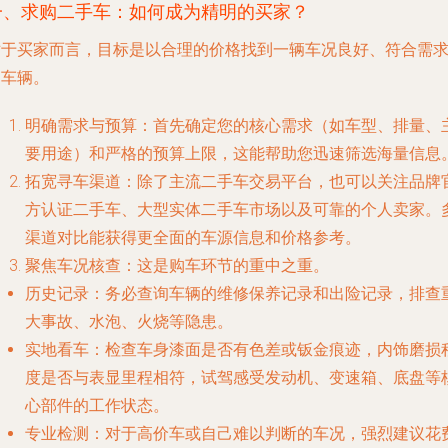
一、求购二手车：如何成为精明的买家？
对于买家而言，目标是以合理的价格找到一辆车况良好、符合需
的车辆。
明确需求与预算
：首先确定您的核心需求（如车型、排量、
要用途）和严格的预算上限，这能帮助您迅速筛选海量信息
拓宽寻车渠道
：除了主流二手车交易平台，也可以关注品牌
方认证二手车、大型实体二手车市场以及可靠的个人卖家。
渠道对比能获得更全面的车源信息和价格参考。
聚焦车况核查
：这是购车环节的重中之重。
历史记录
：务必查询车辆的维修保养记录和出险记录，排查
大事故、水泡、火烧等隐患。
实地看车
：检查车身漆面是否有色差或钣金痕迹，内饰磨损
度是否与表显里程相符，试驾感受发动机、变速箱、底盘等
心部件的工作状态。
专业检测
：对于高价车或自己难以判断的车况，强烈建议花