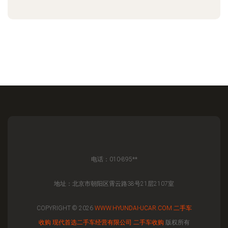
电话：010-895**
地址：北京市朝阳区霄云路38号21层2107室
COPYRIGHT © 2026
WWW.HYUNDAI-UCAR.COM
二手车
收购
现代首选二手车经营有限公司
二手车收购
版权所有