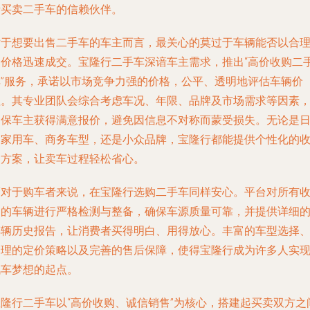
者买卖二手车的信赖伙伴。
对于想要出售二手车的车主而言，最关心的莫过于车辆能否以合
的价格迅速成交。宝隆行二手车深谙车主需求，推出“高价收购二
车”服务，承诺以市场竞争力强的价格，公平、透明地评估车辆价
值。其专业团队会综合考虑车况、年限、品牌及市场需求等因素
确保车主获得满意报价，避免因信息不对称而蒙受损失。无论是
常家用车、商务车型，还是小众品牌，宝隆行都能提供个性化的
购方案，让卖车过程轻松省心。
而对于购车者来说，在宝隆行选购二手车同样安心。平台对所有
购的车辆进行严格检测与整备，确保车源质量可靠，并提供详细
车辆历史报告，让消费者买得明白、用得放心。丰富的车型选择
合理的定价策略以及完善的售后保障，使得宝隆行成为许多人实
汽车梦想的起点。
宝隆行二手车以“高价收购、诚信销售”为核心，搭建起买卖双方之